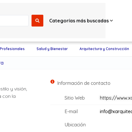
Categorías más buscadas
 Profesionales
Salud y Bienestar
Arquitectura y Construcción
ra
Información de contacto
ilo y visión,
 con la
Sitio Web
https://www.xa
E-mail
info@xarquitec
Ubicación