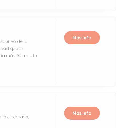
Más info
squilleo de la
idad que te
ia más. Somos tu
Más info
 taxi cercano,