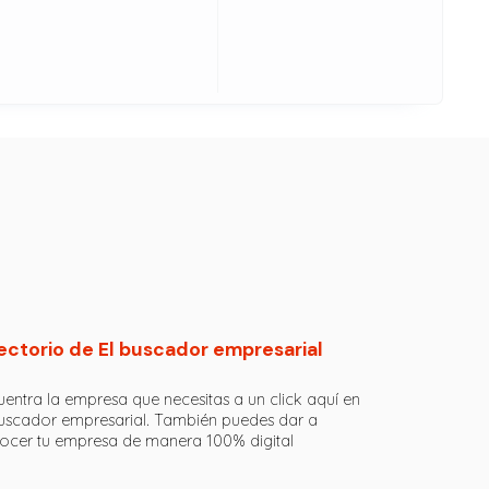
Más info
Osorio
Más info
izada en