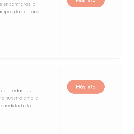
Más info
s encontrarás la
ampo y la cercanía,
Más info
 con todas las
re nuestra amplia
omodidad y la