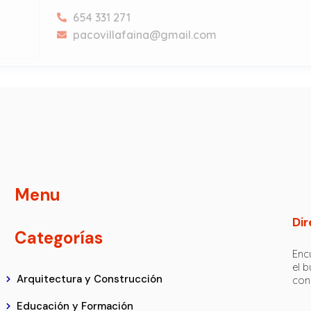
654 331 271
pacovillafaina@gmail.com
SUNMARBELLA
INMOBILIARIA
0034 851 000 158
hello@sunmarbella.com
Dra. Johanna Martínez 
Nos dedicamos a proporcionar atención especial