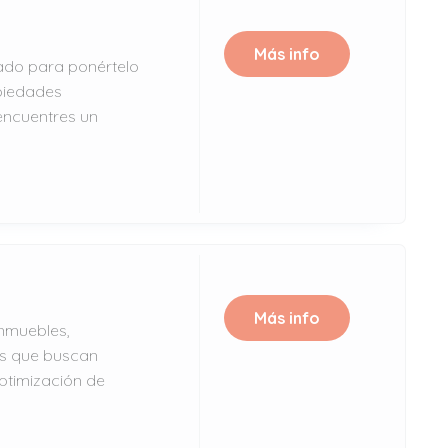
Más info
ado para ponértelo
piedades
 encuentres un
Más info
inmuebles,
os que buscan
optimización de