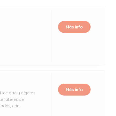
Más info
Más info
duce arte y objetos
e talleres de
nzados, con