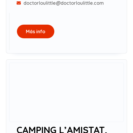
doctorloulittle@doctorloulittle.com
Más info
CAMPING L’AMISTAT,