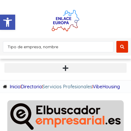
Abrir barra de herramientas
Inicio
Directorio
Servicios Profesionales
VibeHousing