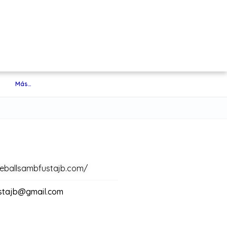
Más…
reballsambfustajb.com/
stajb@gmail.com