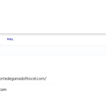
Más…
portedeganadofitocel.com/
.com