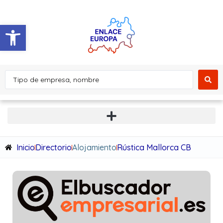
Abrir barra de herramientas
Inicio
Directorio
Alojamiento
Rústica Mallorca CB