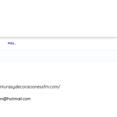
Más…
inturasydecoracionessfm.com/
en@hotmail.com