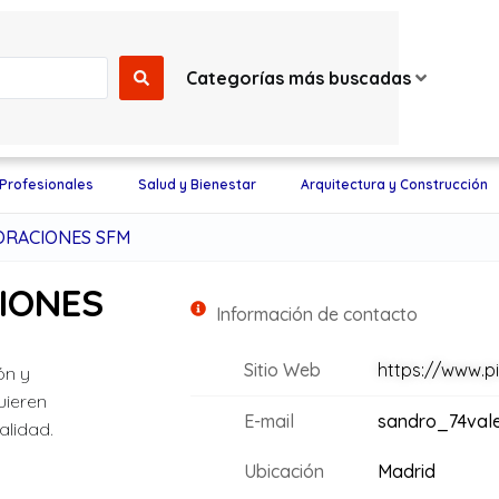
Categorías más buscadas
 Profesionales
Salud y Bienestar
Arquitectura y Construcción
ORACIONES SFM
IONES
Información de contacto
Sitio Web
https://www.p
ón y
uieren
E-mail
sandro_74val
alidad.
Ubicación
Madrid