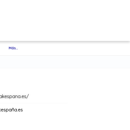
Más…
akespana.es/
españa.es