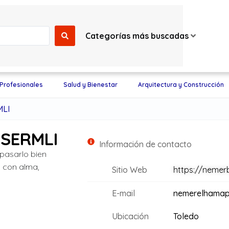
Categorías más buscadas
 Profesionales
Salud y Bienestar
Arquitectura y Construcción
LI
SERMLI
Información de contacto
pasarlo bien
s con alma,
Sitio Web
https://nemer
E-mail
nemerelhamap
Ubicación
Toledo