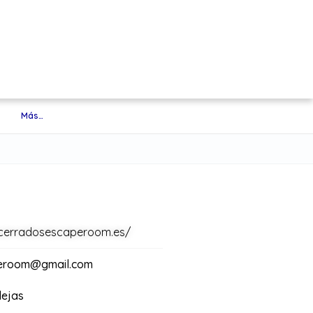
Más…
ncerradosescaperoom.es/
eroom@gmail.com
lejas