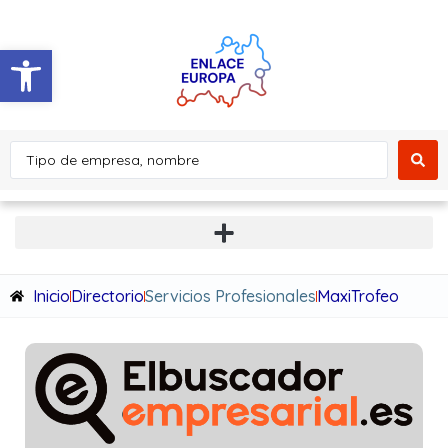
Abrir barra de herramientas
Inicio
Directorio
Servicios Profesionales
MaxiTrofeo