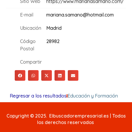
Sitio Web
https://www.marianasamano.com/
E-mail
mariana.samano@hotmail.com
Ubicación
Madrid
Código
28982
Postal
Compartir
Regresar a los resultados
Educación y Formación
Copyright © 2025. Elbuscadorempresarial.es | Todos
los derechos reservados