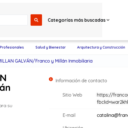
Categorías más buscadas
 Profesionales
Salud y Bienestar
Arquitectura y Construcción
LLAN GALVÁN/Franco y Millán Inmobiliaria
AN
Información de contacto
lán
Sitio Web
https://franco
fbclid=iwar2k
ara su
E-mail
catalina@fran