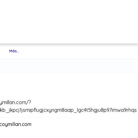
Más…
ymillan.com/?
hlkb_jkpcj1jsmipflugjcxyngm8aap_lgc4t5hgju8p97imwa9rhqs
coymillan.com