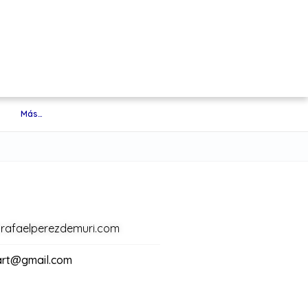
Más…
orafaelperezdemuri.com
art@gmail.com