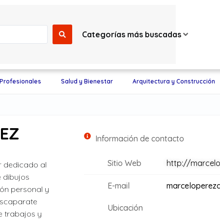
Categorías más buscadas
 Profesionales
Salud y Bienestar
Arquitectura y Construcción
REZ
Información de contacto
Sitio Web
http://marcel
r dedicado al
 dibujos
E-mail
marceloperez
sión personal y
escaparate
Ubicación
e trabajos y