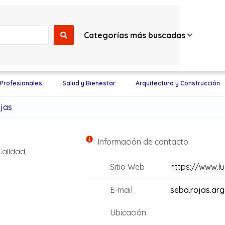
Categorías más buscadas
 Profesionales
Salud y Bienestar
Arquitectura y Construcción
ojas
Información de contacto
Calidad,
Sitio Web
https://www.l
E-mail
seba.rojas.ar
Ubicación