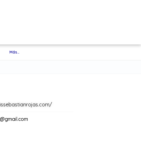
Más…
uissebastianrojas.com/
g@gmail.com