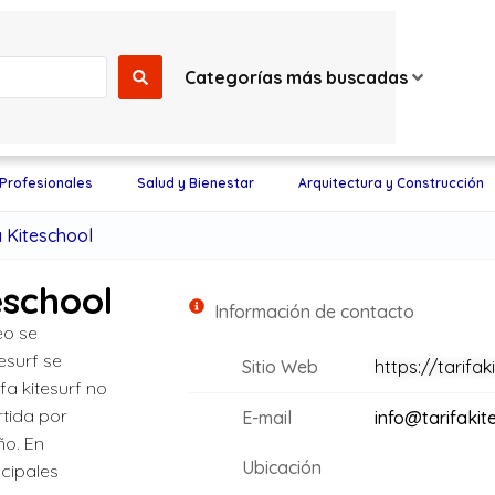
Categorías más buscadas
 Profesionales
Salud y Bienestar
Arquitectura y Construcción
a Kiteschool
eschool
Información de contacto
eo se
tesurf se
Sitio Web
https://tarifa
fa kitesurf no
rtida por
E-mail
info@tarifakit
ño. En
Ubicación
ncipales