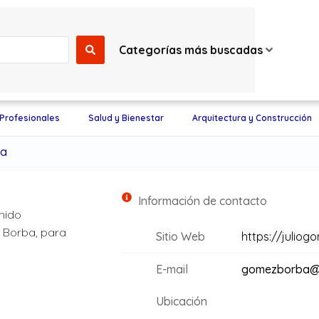
Categorías más buscadas
 Profesionales
Salud y Bienestar
Arquitectura y Construcción
ba
Información de contacto
nido
 Borba, para
Sitio Web
https://juliog
E-mail
gomezborba@
Ubicación