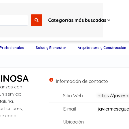
Categorías más buscadas
 Profesionales
Salud y Bienestar
Arquitectura y Construcción
PINOSA
Información de contacto
danzas con
n servicio
Sitio Web
https://javie
taluña.
rticulares,
E-mail
javiermesegue
 de cada
Ubicación