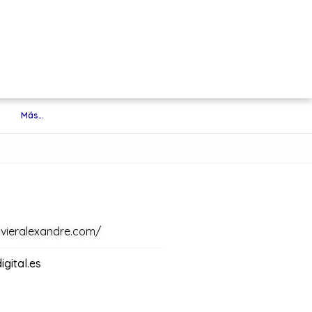
Más…
avieralexandre.com/
gital.es