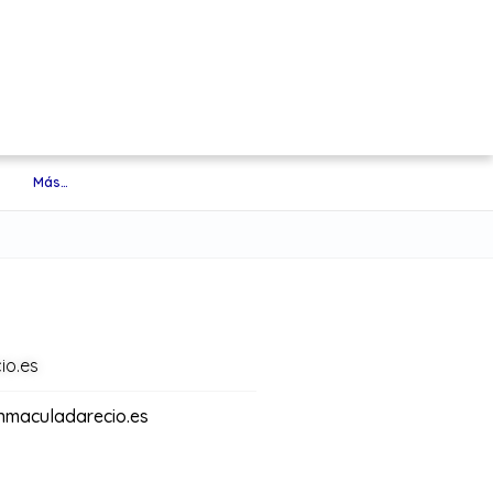
Más…
io.es
nmaculadarecio.es