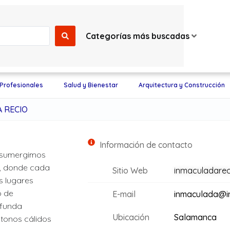
Categorías más buscadas
 Profesionales
Salud y Bienestar
Arquitectura y Construcción
 RECIO
Información de contacto
os sumergimos
os, donde cada
Sitio Web
inmaculadarec
s lugares
o de
E-mail
inmaculada@i
 funda
Ubicación
Salamanca
 tonos cálidos