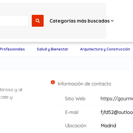
Categorías más buscadas
 Profesionales
Salud y Bienestar
Arquitectura y Construcción
Información de contacto
abroso y al
cate y
Sitio Web
https://gourme
E-mail
fjfd52@outloo
Ubicación
Madrid