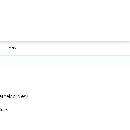
Más…
tdelpollo.es/
k.es