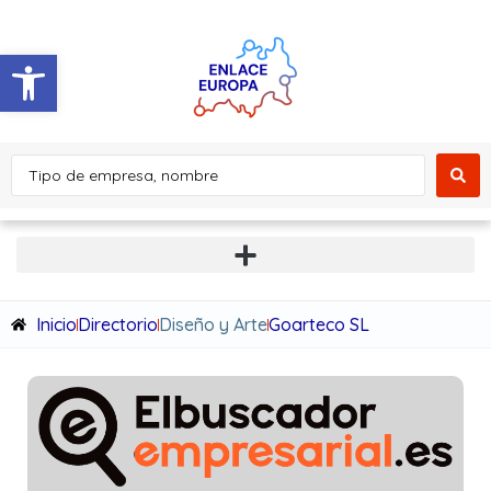
Abrir barra de herramientas
Inicio
Directorio
Diseño y Arte
Goarteco SL