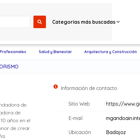
Categorías más buscadas
 Profesionales
Salud y Bienestar
Arquitectura y Construcción
IORISMO
Información de contacto
Sitio Web
https://www.g
undadora de
ñadora de
E-mail
mgandoain.int
10 años en el
honor de crear
Ubicación
Badajoz
ña.