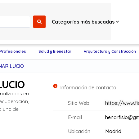
Categorías más buscadas
 Profesionales
Salud y Bienestar
Arquitectura y Construcción
NAR LUCIO
LUCIO
Información de contacto
onalizados en
Recuperación,
Sitio Web
https://www.fi
a uno de
E-mail
henarfisio@gm
Ubicación
Madrid