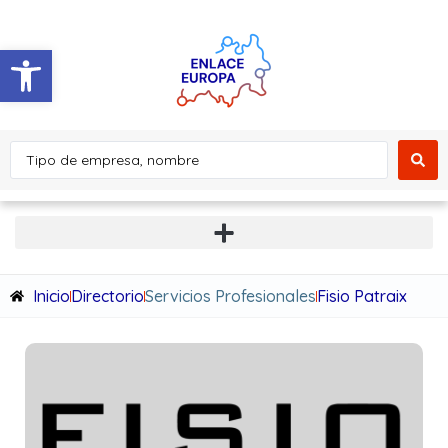
Abrir barra de herramientas
Inicio
Directorio
Servicios Profesionales
Fisio Patraix