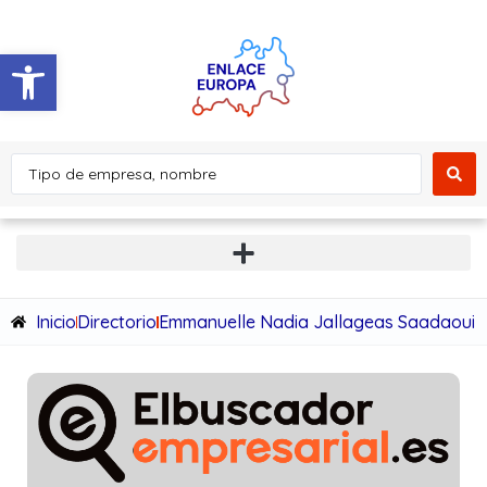
Abrir barra de herramientas
Inicio
Directorio
Emmanuelle Nadia Jallageas Saadaoui