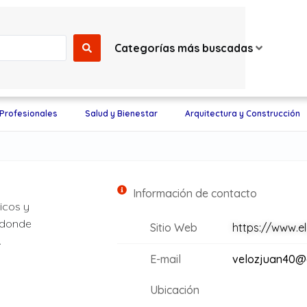
Categorías más buscadas
 Profesionales
Salud y Bienestar
Arquitectura y Construcción
Información de contacto
icos y
s donde
Sitio Web
https://www.e
.
E-mail
velozjuan40@
Ubicación