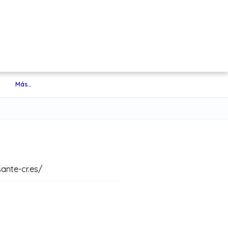
Más…
sante-cr.es/