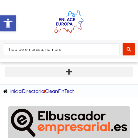
Abrir barra de herramientas
Inicio
Directorio
CleanFinTech