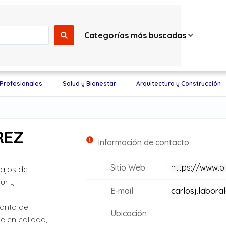
Categorías más buscadas
 Profesionales
Salud y Bienestar
Arquitectura y Construcción
REZ
Información de contacto
Sitio Web
https://www.pi
bajos de
dur y
E-mail
carlosj.labor
s
tanto de
Ubicación
e en calidad,