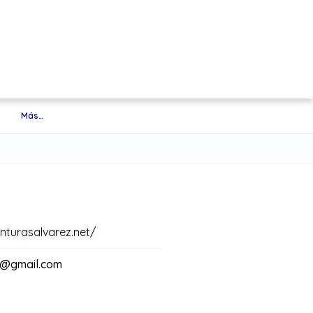
Más…
nturasalvarez.net/
al@gmail.com