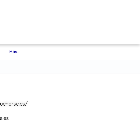
Más…
luehorse.es/
e.es