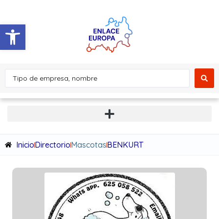
Abrir barra de herramientas
Inicio
Directorio
Mascotas
BENKURT