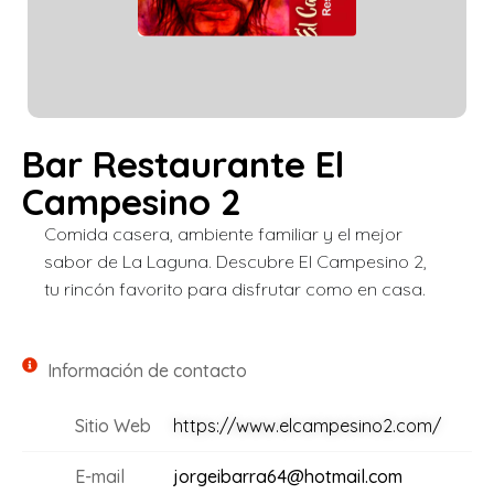
Bar Restaurante El
Campesino 2
Comida casera, ambiente familiar y el mejor
sabor de La Laguna. Descubre El Campesino 2,
tu rincón favorito para disfrutar como en casa.
Información de contacto
Sitio Web
https://www.elcampesino2.com/
E-mail
jorgeibarra64@hotmail.com