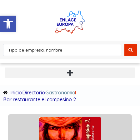
Abrir barra de herramientas
Inicio
Directorio
Gastronomía
Bar restaurante el campesino 2