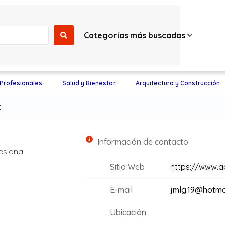
Categorías más buscadas
 Profesionales
Salud y Bienestar
Arquitectura y Construcción
z
Información de contacto
esional
Sitio Web
https://www.a
E-mail
jmlg.19@hotma
Ubicación