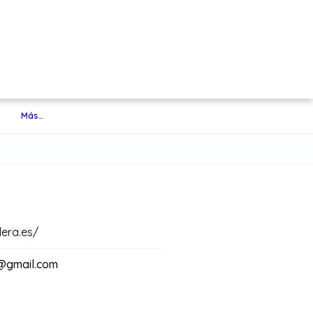
Más…
lera.es/
@gmail.com