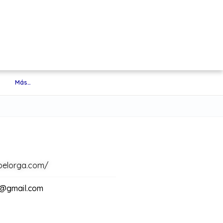
Más…
ioelorga.com/
o@gmail.com