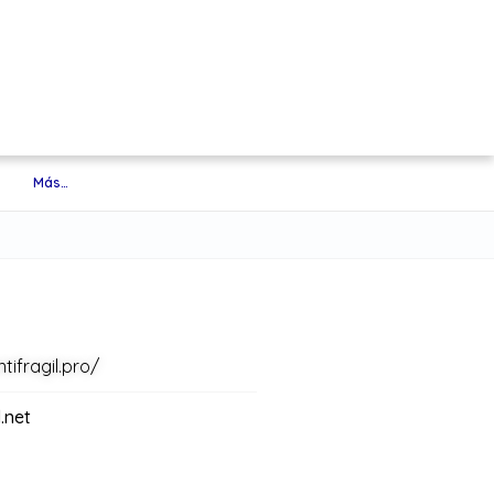
Más…
tifragil.pro/
.net