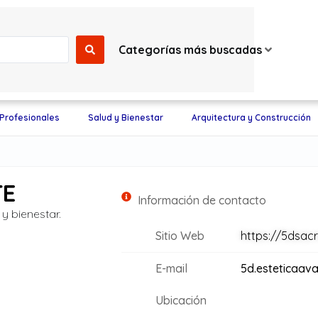
Categorías más buscadas
 Profesionales
Salud y Bienestar
Arquitectura y Construcción
TE
Información de contacto
y bienestar.
Sitio Web
https://5dsac
E-mail
5d.esteticaa
Ubicación