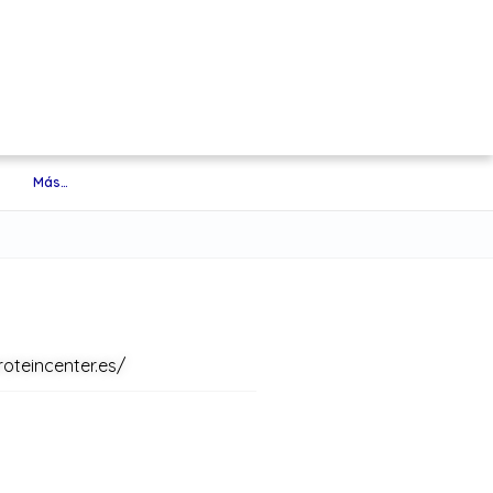
Más…
oteincenter.es/