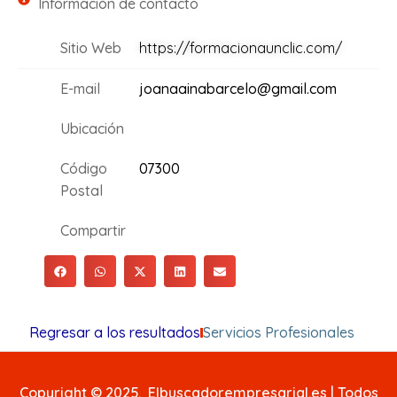
Información de contacto
Sitio Web
https://formacionaunclic.com/
E-mail
joanaainabarcelo@gmail.com
Ubicación
Código
07300
Postal
Compartir
Regresar a los resultados
Servicios Profesionales
Copyright © 2025. Elbuscadorempresarial.es | Todos