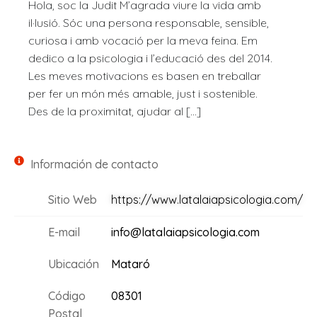
Hola, soc la Judit M’agrada viure la vida amb
il·lusió. Sóc una persona responsable, sensible,
curiosa i amb vocació per la meva feina. Em
dedico a la psicologia i l’educació des del 2014.
Les meves motivacions es basen en treballar
per fer un món més amable, just i sostenible.
Des de la proximitat, ajudar al […]
Información de contacto
Sitio Web
https://www.latalaiapsicologia.com/
E-mail
info@latalaiapsicologia.com
Ubicación
Mataró
Código
08301
Postal